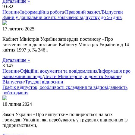
Детальніше »
9 682
Новини
/
Інформаційна робота
/
Правовий захист
/
Відпустки
Зміни у дошкільній освіті: збільшено відпустку до 56 днів
17 лютого 2025
Кабінет Міністрів України затвердив постанову «Про
внесення змін до постанов Кабінету Міністрів України від 14
квітня 1997 р. № 346 і
Детальніше »
3 145
Новини
/
Офіційні документи та повідомлення
/
Інформація про
найважливіші події
/
Листи Міністерств, відомств України
/
Відпустки
/
Трудові відносини
Графік відпусток, особливості складання та відповідальність
роботодавця
18 липня 2024
Закон України «Про відпустки» поширюється на всіх
громадян України, які перебувають у трудових відносинах із
підприємствами,