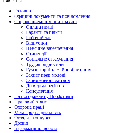
Навігація
Головна
Офіційні документи та повідомлення
Соціально-економічний захист
Оплата праці
Гарантії та пільги
Робочий час
Відпустки
Пенсійне забезпечення
Стипендії
Соціальне страхування
Трудові відносини
Гуманітарні та майнові питання
Захист прав молоді
Забезпечення житлом
До відома регіонів
Консультація
На погодженні у Профспілці
Правовий захист
Охорона праці
Міжнародна діяльність
Огляди і конкурси
Досвід
Інформаційна робота