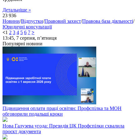
Детальніше »
23 936
Новини
/
Відпустки
/
Правовий захист
/
Правова база діяльності
/
Юридичні консультації
<
1
2
3
4
5
6
7
>
13:45,
7 серпня, п’ятниця
Популярні новини
Підвищення оплати праці освітян: Профспілка та МОН
обговорили подальші кроки
Нова Галузева угода: Президія ЦК Профспілки схвалила
проєкт документа