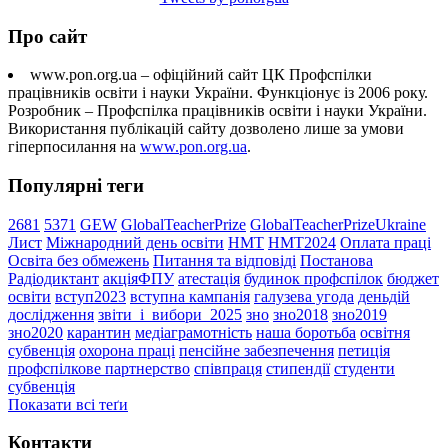
Про сайт
www.pon.org.ua – офіційний сайт ЦК Профспілки
працівників освіти і науки України. Функціонує із 2006 року.
Розробник – Профспілка працівників освіти і науки України.
Використання публікацій сайту дозволено лише за умови
гіперпосилання на
www.pon.org.ua
.
Популярні теги
2681
5371
GEW
GlobalTeacherPrize
GlobalTeacherPrizeUkraine
Лист
Міжнародний день освіти
НМТ
НМТ2024
Оплата праці
Освіта без обмежень
Питання та відповіді
Постанова
Радіодиктант
акціяФПУ
атестація
будинок профспілок
бюджет
освіти
вступ2023
вступна кампанія
галузева угода
деньдій
дослідження
звіти_і_вибори_2025
зно
зно2018
зно2019
зно2020
карантин
медіаграмотність
наша боротьба
освітня
субвенція
охорона праці
пенсійне забезпечення
петиція
профспілкове партнерство
співпраця
стипендії
студенти
субвенція
Показати всі теґи
Контакти