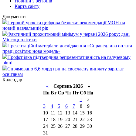
Новини з регіонів
Карта сайту
Документи
Перший урок та цифрова безпека: рекомендації МОН на
новий навчальний рік
Фактичний прожитковий мінімум у червні 2026 року: дані
Мінсоцполітики
Презентаційні матеріали дослідження «Справедлива оплата
праці освітян: нова модель»
Профспілка підтвердила репрезентативність на галузевому
рівні
Спрямовано 6,6 млрд грн на своєчасну виплату зарплат
освітянам
Календар
«
Серпень 2026 »
Пн
Вт
Ср
Чт
Пт
Сб
Нд
1
2
3
4
5
6
7
8
9
10
11
12
13
14
15
16
17
18
19
20
21
22
23
24
25
26
27
28
29
30
31