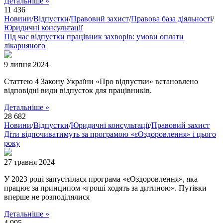
Детальніше »
11 436
Новини
/
Відпустки
/
Правовий захист
/
Правова база діяльності
/
Юридичні консультації
Під час відпустки працівник захворів: умови оплати
лікарняного
9 липня 2024
Статтею 4 Закону України «Про відпустки» встановлено
відповідні види відпусток для працівників.
Детальніше »
28 682
Новини
/
Відпустки
/
Юридичні консультації
/
Правовий захист
Діти відпочиватимуть за програмою «єОздоровлення» і цього
року
27 травня 2024
У 2023 році запустилася програма «єОздоровлення», яка
працює за принципом «гроші ходять за дитиною». Путівки
вперше не розподілялися
Детальніше »
4 995