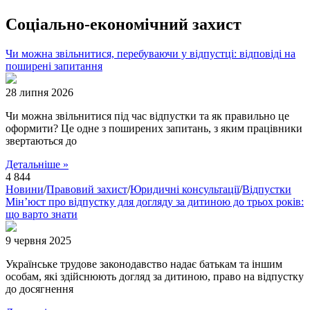
Соціально-економічний захист
Чи можна звільнитися, перебуваючи у відпустці: відповіді на
поширені запитання
28 липня 2026
Чи можна звільнитися під час відпустки та як правильно це
оформити? Це одне з поширених запитань, з яким працівники
звертаються до
Детальніше »
4 844
Новини
/
Правовий захист
/
Юридичні консультації
/
Відпустки
Мін’юст про відпустку для догляду за дитиною до трьох років:
що варто знати
9 червня 2025
Українське трудове законодавство надає батькам та іншим
особам, які здійснюють догляд за дитиною, право на відпустку
до досягнення