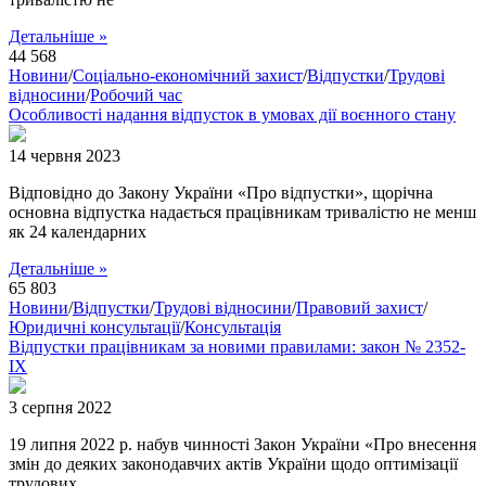
Детальніше »
44 568
Новини
/
Соціально-економічний захист
/
Відпустки
/
Трудові
відносини
/
Робочий час
Особливості надання відпусток в умовах дії воєнного стану
14 червня 2023
Відповідно до Закону України «Про відпустки», щорічна
основна відпустка надається працівникам тривалістю не менш
як 24 календарних
Детальніше »
65 803
Новини
/
Відпустки
/
Трудові відносини
/
Правовий захист
/
Юридичні консультації
/
Консультація
Відпустки працівникам за новими правилами: закон № 2352-
ІХ
3 серпня 2022
19 липня 2022 р. набув чинності Закон України «Про внесення
змін до деяких законодавчих актів України щодо оптимізації
трудових