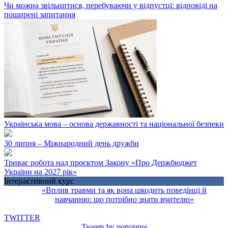
Чи можна звільнитися, перебуваючи у відпустці: відповіді на
поширені запитання
Українська мова – основа державності та національної безпеки
30 липня – Міжнародний день дружби
Триває робота над проєктом Закону «Про Держбюджет
України на 2027 рік»
Інтерактивний курс
«Вплив травми та як вона шкодить поведінці й
навчанню: що потрібно знати вчителю»
TWITTER
Tweets by ponorgua