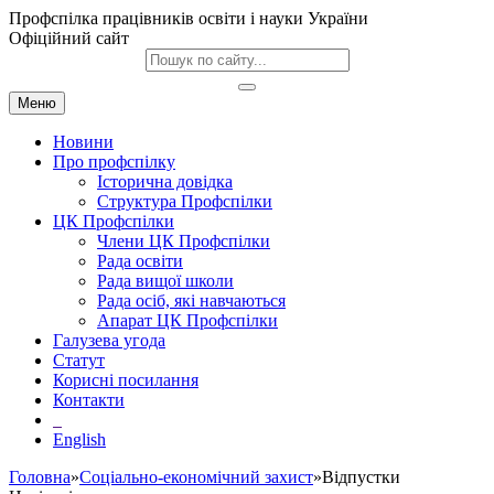
Профспілка працівників освіти і науки України
Офіційний сайт
Меню
Новини
Про профспілку
Історична довідка
Структура Профспілки
ЦК Профспілки
Члени ЦК Профспілки
Рада освіти
Рада вищої школи
Рада осіб, які навчаються
Апарат ЦК Профспілки
Галузева угода
Статут
Корисні посилання
Контакти
English
Головна
»
Соціально-економічний захист
»Відпустки