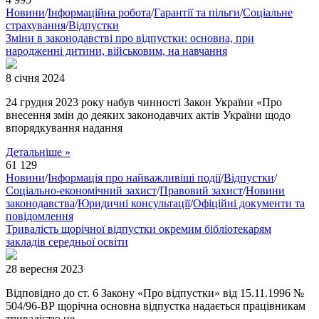
Новини
/
Інформаційна робота
/
Гарантії та пільги
/
Соціальне
страхування
/
Відпустки
Зміни в законодавстві про відпустки: основна, при
народженні дитини, військовим, на навчання
8 січня 2024
24 грудня 2023 року набув чинності Закон України «Про
внесення змін до деяких законодавчих актів України щодо
впорядкування надання
Детальніше »
61 129
Новини
/
Інформація про найважливіші події
/
Відпустки
/
Соціально-економічний захист
/
Правовий захист
/
Новини
законодавства
/
Юридичні консультації
/
Офіційні документи та
повідомлення
Тривалість щорічної відпустки окремим бібліотекарям
закладів середньої освіти
28 вересня 2023
Відповідно до ст. 6 Закону «Про відпустки» від 15.11.1996 №
504/96-ВР щорічна основна відпустка надається працівникам
тривалістю не